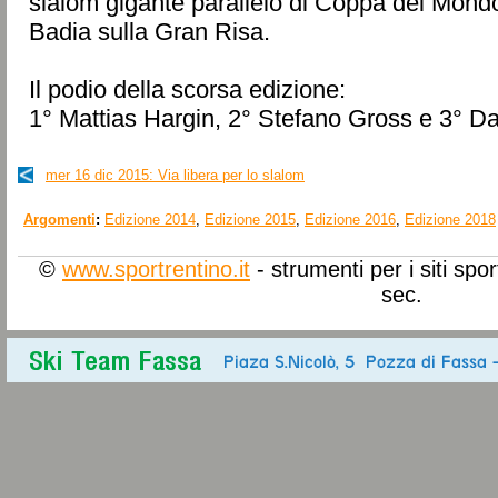
slalom gigante parallelo di Coppa del Mondo 
Badia sulla Gran Risa.
Il podio della scorsa edizione:
1° Mattias Hargin, 2° Stefano Gross e 3° Da
mer 16 dic 2015:
Via libera per lo slalom
Argomenti
:
Edizione 2014
,
Edizione 2015
,
Edizione 2016
,
Edizione 2018
©
www.sportrentino.it
- strumenti per i siti spo
sec.