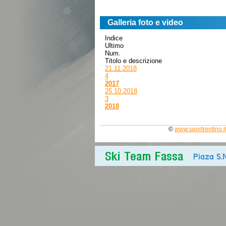
Galleria foto e video
Indice
Ultimo
Num.
Titolo e descrizione
21.11.2018
4
2017
25.10.2018
3
2018
©
www.sportrentino.i